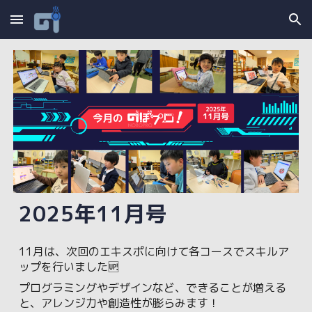
Skip to main content
Skip to navigation
2025年
1
1
月号
11月
は、次回のエキスポに向けて各コースでスキルア
ップを行いました🆙
プログラミングやデザインなど、できることが増える
と、アレンジ力や創造性が膨らみます！